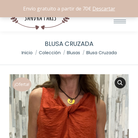
Buscar:
0
Envío gratuito a partir de 70€
Descartar
BLUSA CRUZADA
Estás aquí:
Inicio
Colección
Blusas
Blusa Cruzada
¡Oferta!