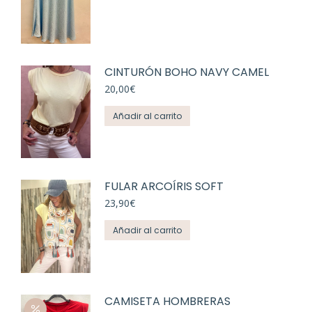
tiene
múltiples
variantes.
Las
CINTURÓN BOHO NAVY CAMEL
opciones
se
20,00
€
pueden
Añadir al carrito
elegir
en
la
página
FULAR ARCOÍRIS SOFT
de
23,90
€
producto
Añadir al carrito
CAMISETA HOMBRERAS