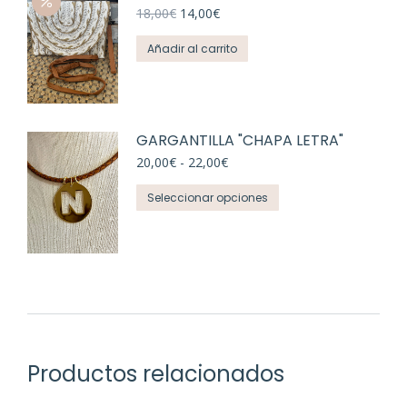
El
El
18,00
€
14,00
€
precio
precio
original
actual
Añadir al carrito
era:
es:
18,00€.
14,00€.
GARGANTILLA "CHAPA LETRA"
Rango
20,00
€
-
22,00
€
de
Este
precios:
Seleccionar opciones
desde
producto
20,00€
tiene
hasta
múltiples
22,00€
variantes.
Las
opciones
se
Productos relacionados
pueden
elegir