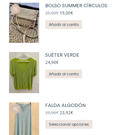
en
BOLSO SUMMER CÍRCULOS
la
El
El
25,00
€
19,00
€
página
precio
precio
de
original
actual
Añadir al carrito
era:
es:
producto
25,00€.
19,00€.
SUÉTER VERDE
24,90
€
Añadir al carrito
FALDA ALGODÓN
El
El
29,90
€
23,92
€
precio
precio
Este
original
actual
Seleccionar opciones
era:
es:
producto
29,90€.
23,92€.