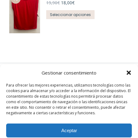
El
El
19,90
€
18,00
€
precio
precio
Este
original
actual
Seleccionar opciones
era:
es:
producto
19,90€.
18,00€.
tiene
múltiples
variantes.
Las
opciones
se
pueden
Gestionar consentimiento
elegir
EN REDES
Para ofrecer las mejores experiencias, utilizamos tecnologías como las
en
cookies para almacenar y/o acceder a la información del dispositivo. El
Instagram
la
consentimiento de estas tecnologías nos permitirá procesar datos
página
Facebook
como el comportamiento de navegación o las identificaciones únicas
en este sitio. No consentir o retirar el consentimiento, puede afectar
de
negativamente a ciertas características y funciones.
producto
Aceptar