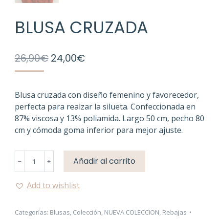
BLUSA CRUZADA
El
El
26,90
€
24,00
€
precio
precio
original
actual
era:
es:
Blusa cruzada con diseño femenino y favorecedor,
perfecta para realzar la silueta. Confeccionada en
26,90€.
24,00€.
87% viscosa y 13% poliamida. Largo 50 cm, pecho 80
cm y cómoda goma inferior para mejor ajuste.
Blusa
Añadir al carrito
﹣
﹢
Cruzada
cantidad
Add to wishlist
Categorías:
Blusas
,
Colección
,
NUEVA COLECCION
,
Rebajas