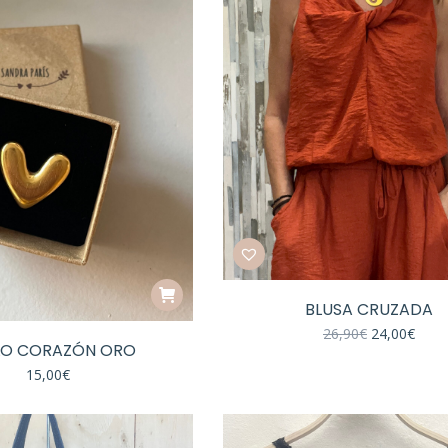
BLUSA CRUZADA
El
El
26,90
€
24,00
€
LO CORAZÓN ORO
precio
preci
original
actua
15,00
€
era:
es:
26,90€.
24,00