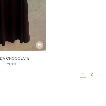
LDA CHOCOLATE
29,90
€
1
2
→