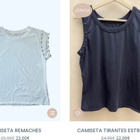
¡Oferta!
Este
producto
tiene
ISETA REMACHES
CAMISETA TIRANTES ESTR
múltiples
El
El
El
El
25,90
€
23,00
€
24,90
€
22,00
€