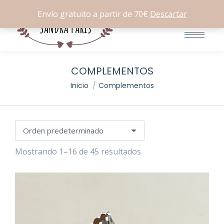
Buscar:
0
Envío gratuito a partir de 70€
Descartar
COMPLEMENTOS
Estás aquí:
Inicio
Complementos
Mostrando 1–16 de 45 resultados
io
io
imo
imo