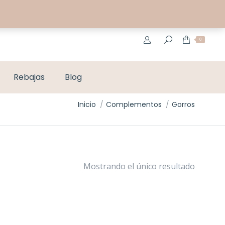
MI CUENTA
CONTACTO
0
Rebajas
Blog
Estás aquí:
Inicio
Complementos
Gorros
Mostrando el único resultado