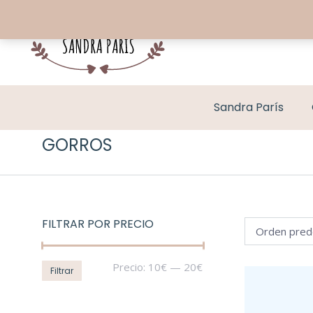
Sandra París
GORROS
FILTRAR POR PRECIO
Precio
Precio
Precio:
10€
—
20€
Filtrar
mínimo
máximo