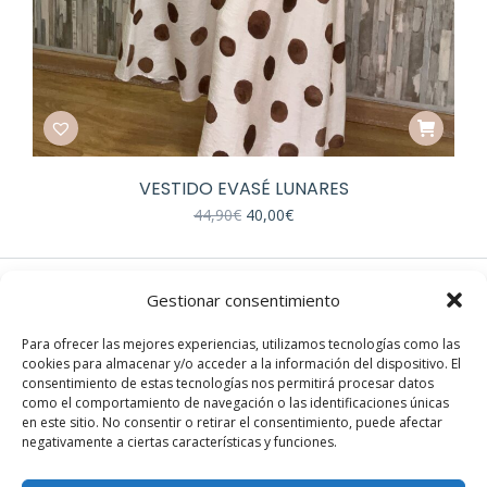
VESTIDO EVASÉ LUNARES
El
El
44,90
€
40,00
€
precio
precio
original
actual
era:
es:
44,90€.
40,00€.
Gestionar consentimiento
EN REDES
Para ofrecer las mejores experiencias, utilizamos tecnologías como las
cookies para almacenar y/o acceder a la información del dispositivo. El
Instagram
consentimiento de estas tecnologías nos permitirá procesar datos
Facebook
como el comportamiento de navegación o las identificaciones únicas
en este sitio. No consentir o retirar el consentimiento, puede afectar
negativamente a ciertas características y funciones.