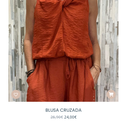
BLUSA CRUZADA
El
El
26,90
€
24,00
€
precio
precio
original
actual