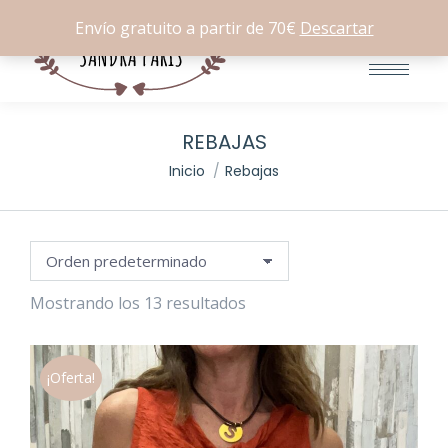
Buscar:
0
Envío gratuito a partir de 70€
Descartar
io
io
imo
imo
REBAJAS
Estás aquí:
Inicio
Rebajas
Mostrando los 13 resultados
¡Oferta!