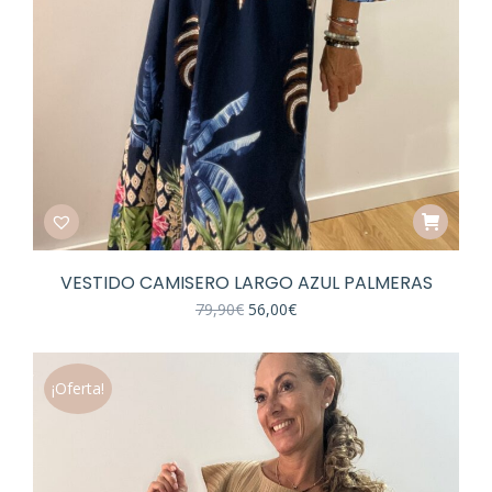
VESTIDO CAMISERO LARGO AZUL PALMERAS
El
El
79,90
€
56,00
€
precio
precio
original
actual
era:
es:
79,90€.
56,00€.
¡Oferta!