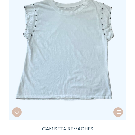
Este
producto
tiene
CAMISETA REMACHES
múltiples