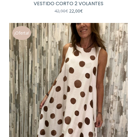
VESTIDO CORTO 2 VOLANTES
El
El
42,90
€
22,00
€
precio
precio
original
actual
era:
es:
42,90€.
22,00€.
¡Oferta!