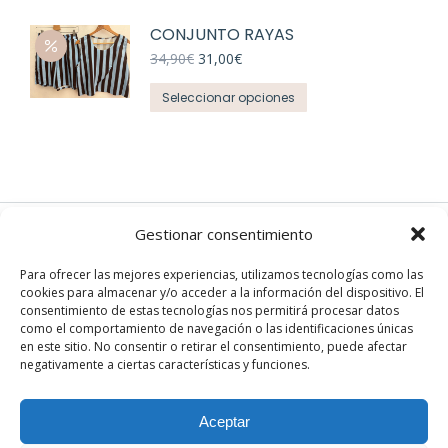
página
CONJUNTO RAYAS
de
El
El
34,90
€
31,00
€
producto
precio
precio
Este
original
actual
Seleccionar opciones
era:
es:
producto
34,90€.
31,00€.
tiene
múltiples
variantes.
Las
Gestionar consentimiento
opciones
se
EN REDES
Para ofrecer las mejores experiencias, utilizamos tecnologías como las
pueden
cookies para almacenar y/o acceder a la información del dispositivo. El
Instagram
elegir
consentimiento de estas tecnologías nos permitirá procesar datos
Facebook
como el comportamiento de navegación o las identificaciones únicas
en
en este sitio. No consentir o retirar el consentimiento, puede afectar
la
negativamente a ciertas características y funciones.
página
de
Aceptar
producto