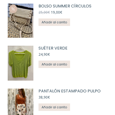
BOLSO SUMMER CÍRCULOS
El
El
25,00
€
19,00
€
precio
precio
original
actual
Añadir al carrito
era:
es:
25,00€.
19,00€.
SUÉTER VERDE
24,90
€
Añadir al carrito
PANTALÓN ESTAMPADO PULPO
38,90
€
Añadir al carrito