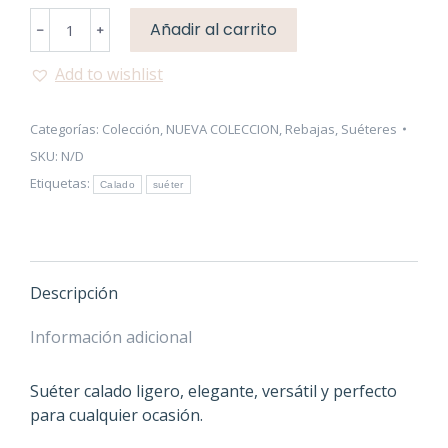
Suéter
Añadir al carrito
﹣
﹢
Calado
cantidad
Add to wishlist
Categorías:
Colección
,
NUEVA COLECCION
,
Rebajas
,
Suéteres
SKU:
N/D
Etiquetas:
Calado
suéter
Descripción
Información adicional
Suéter calado ligero, elegante, versátil y perfecto
para cualquier ocasión.