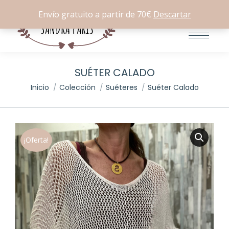
Buscar:
0
Envío gratuito a partir de 70€
Descartar
SUÉTER CALADO
Estás aquí:
Inicio
Colección
Suéteres
Suéter Calado
¡Oferta!