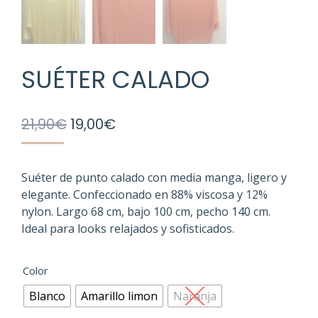
SUÉTER CALADO
El
El
21,90
€
19,00
€
precio
precio
original
actual
era:
es:
Suéter de punto calado con media manga, ligero y
elegante. Confeccionado en 88% viscosa y 12%
21,90€.
19,00€.
nylon. Largo 68 cm, bajo 100 cm, pecho 140 cm.
Ideal para looks relajados y sofisticados.
Color
Blanco
Amarillo limon
Naranja