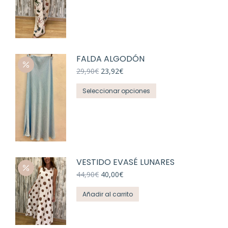
FALDA ALGODÓN
El
El
29,90
€
23,92
€
precio
precio
Este
original
actual
Seleccionar opciones
era:
es:
producto
29,90€.
23,92€.
tiene
múltiples
variantes.
Las
VESTIDO EVASÉ LUNARES
opciones
El
El
se
44,90
€
40,00
€
precio
precio
pueden
original
actual
Añadir al carrito
elegir
era:
es:
44,90€.
40,00€.
en
la