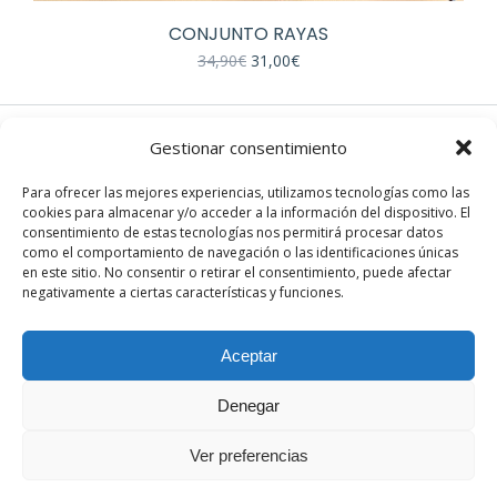
tiene
CONJUNTO RAYAS
múltiples
El
El
34,90
€
31,00
€
variantes.
precio
precio
Las
original
actual
era:
es:
opciones
34,90€.
31,00€.
Gestionar consentimiento
se
EN REDES
pueden
Para ofrecer las mejores experiencias, utilizamos tecnologías como las
elegir
cookies para almacenar y/o acceder a la información del dispositivo. El
Instagram
en
consentimiento de estas tecnologías nos permitirá procesar datos
Facebook
como el comportamiento de navegación o las identificaciones únicas
la
en este sitio. No consentir o retirar el consentimiento, puede afectar
página
negativamente a ciertas características y funciones.
de
producto
Aceptar
Denegar
© Sandra París. Todos los derechos reservados. Desarrollado
por th.digital
Ver preferencias
Términos y condiciones
|
Política de privacidad
|
Aviso legal
|
Política de cookies