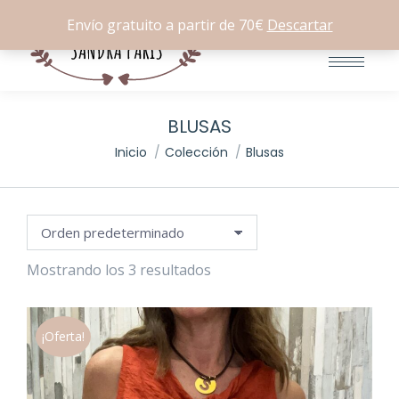
Buscar:
0
Envío gratuito a partir de 70€
Descartar
io
io
imo
imo
BLUSAS
Estás aquí:
Inicio
Colección
Blusas
Mostrando los 3 resultados
¡Oferta!