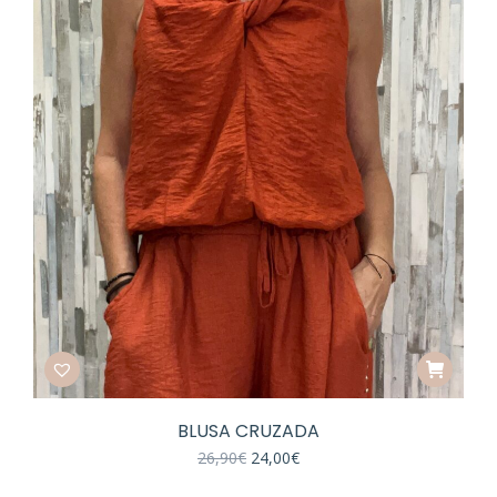
BLUSA CRUZADA
El
El
26,90
€
24,00
€
precio
precio
original
actual