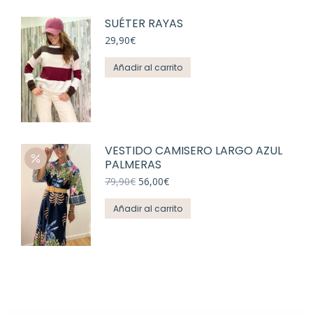
SUÉTER RAYAS
29,90
€
Añadir al carrito
VESTIDO CAMISERO LARGO AZUL
PALMERAS
El
El
79,90
€
56,00
€
precio
precio
original
actual
Añadir al carrito
era:
es:
79,90€.
56,00€.