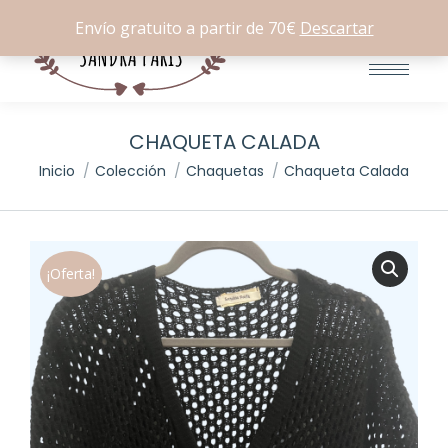
Buscar:
0
Envío gratuito a partir de 70€
Descartar
CHAQUETA CALADA
Estás aquí:
Inicio
Colección
Chaquetas
Chaqueta Calada
¡Oferta!