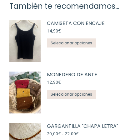
También te recomendamos…
CAMISETA CON ENCAJE
14,90
€
Este
Seleccionar opciones
producto
tiene
múltiples
variantes.
MONEDERO DE ANTE
Las
12,90
€
opciones
Este
se
Seleccionar opciones
producto
pueden
tiene
elegir
múltiples
en
variantes.
la
GARGANTILLA "CHAPA LETRA"
Las
página
Rango
20,00
€
-
22,00
€
opciones
de
de