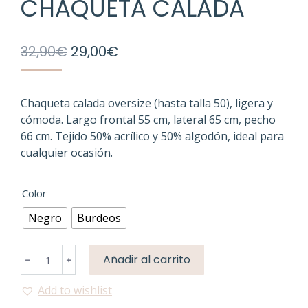
CHAQUETA CALADA
El
El
32,90
€
29,00
€
precio
precio
original
actual
era:
es:
Chaqueta calada oversize (hasta talla 50), ligera y
cómoda. Largo frontal 55 cm, lateral 65 cm, pecho
32,90€.
29,00€.
66 cm. Tejido 50% acrílico y 50% algodón, ideal para
cualquier ocasión.
Color
Negro
Burdeos
Chaqueta
Añadir al carrito
﹣
﹢
Calada
cantidad
Add to wishlist