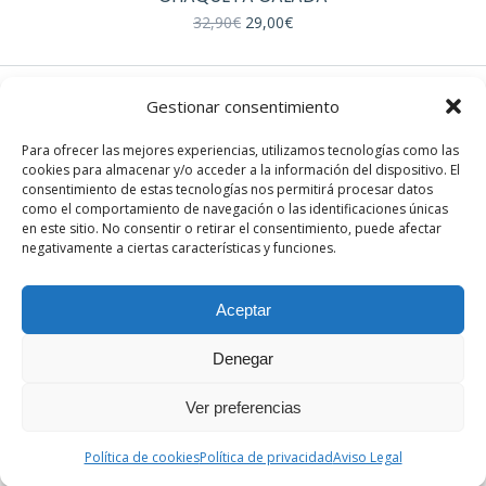
múltiples
El
El
32,90
€
29,00
€
variantes.
precio
precio
Las
original
actual
era:
es:
opciones
32,90€.
29,00€.
Gestionar consentimiento
se
EN REDES
pueden
Para ofrecer las mejores experiencias, utilizamos tecnologías como las
elegir
cookies para almacenar y/o acceder a la información del dispositivo. El
Instagram
en
consentimiento de estas tecnologías nos permitirá procesar datos
Facebook
como el comportamiento de navegación o las identificaciones únicas
la
en este sitio. No consentir o retirar el consentimiento, puede afectar
página
negativamente a ciertas características y funciones.
de
producto
Aceptar
Denegar
© Sandra París. Todos los derechos reservados. Desarrollado
por th.digital
Ver preferencias
Términos y condiciones
|
Política de privacidad
|
Aviso legal
|
Política de cookies
Política de cookies
Política de privacidad
Aviso Legal