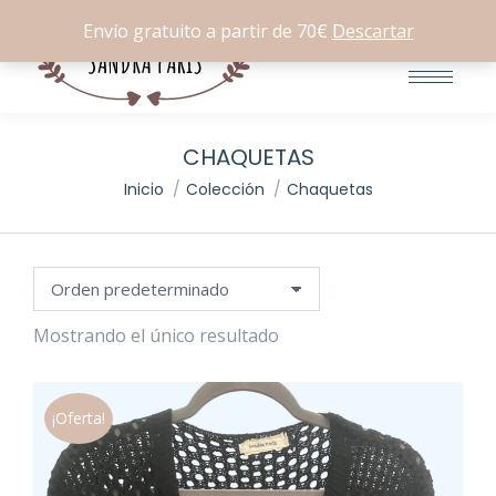
Buscar:
0
Envío gratuito a partir de 70€
Descartar
io
io
imo
imo
CHAQUETAS
Estás aquí:
Inicio
Colección
Chaquetas
Mostrando el único resultado
¡Oferta!