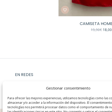
CAMISETA HOM
El
19,90
€
18,00
preci
origin
era:
19,90
EN REDES
Instagram
Gestionar consentimiento
Facebook
Para ofrecer las mejores experiencias, utilizamos tecnologías como las c
almacenar y/o acceder a la información del dispositivo. El consentimiento
tecnologías nos permitirá procesar datos como el comportamiento de n
las identificaciones únicas en este sitio. No consentir o retirar el consenti