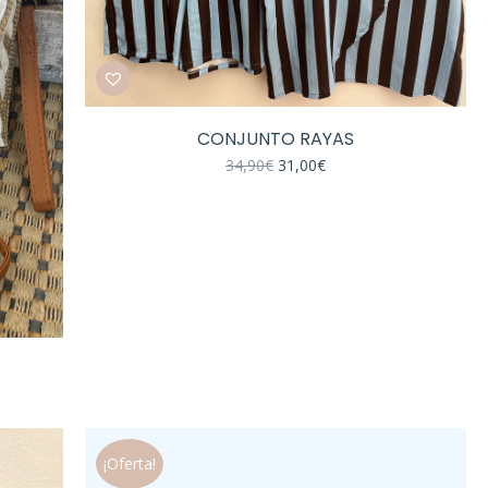
CONJUNTO RAYAS
El
El
34,90
€
31,00
€
precio
precio
original
actual
era:
es:
34,90€.
31,00€.
¡Oferta!