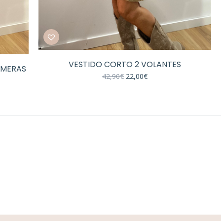
VESTIDO CORTO 2 VOLANTES
LMERAS
El
El
42,90
€
22,00
€
precio
precio
original
actual
era:
es:
42,90€.
22,00€.