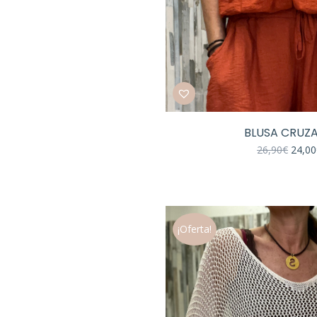
BLUSA CRUZ
El
26,90
€
24,00
preci
origin
era:
26,90
¡Oferta!