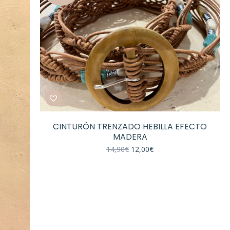
CINTURÓN TRENZADO HEBILLA EFECTO
MADERA
El
El
14,90
€
12,00
€
precio
precio
original
actual
era:
es:
14,90€.
12,00€.