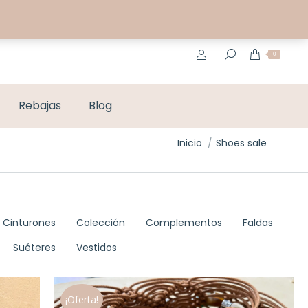
MI CUENTA
CONTACTO
0
Rebajas
Blog
Estás aquí:
Inicio
Shoes sale
Cinturones
Colección
Complementos
Faldas
Suéteres
Vestidos
¡Oferta!