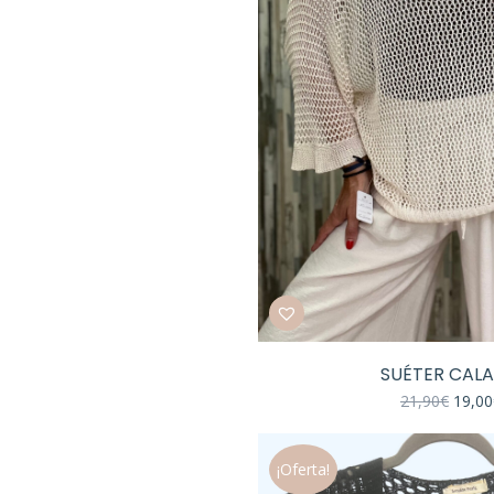
SUÉTER CAL
El
21,90
€
19,00
preci
origin
era:
¡Oferta!
21,90