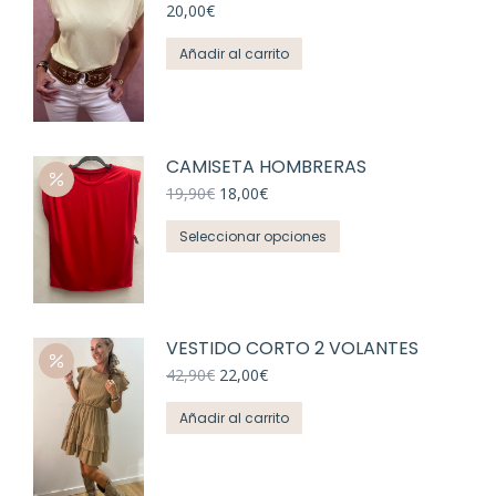
múltiples
20,00
€
variantes.
Añadir al carrito
Las
opciones
se
pueden
elegir
CAMISETA HOMBRERAS
en
El
El
19,90
€
18,00
€
precio
precio
la
Este
original
actual
Seleccionar opciones
página
era:
es:
producto
de
19,90€.
18,00€.
tiene
producto
múltiples
variantes.
VESTIDO CORTO 2 VOLANTES
Las
El
El
42,90
€
22,00
€
opciones
precio
precio
original
actual
se
Añadir al carrito
era:
es:
pueden
42,90€.
22,00€.
elegir