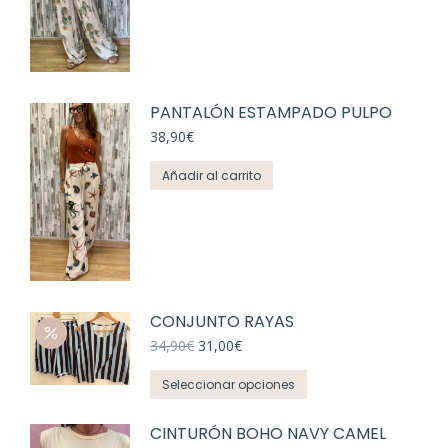
PANTALÓN ESTAMPADO PULPO
38,90
€
Añadir al carrito
CONJUNTO RAYAS
El
El
34,90
€
31,00
€
precio
precio
Este
original
actual
Seleccionar opciones
era:
es:
producto
34,90€.
31,00€.
tiene
CINTURÓN BOHO NAVY CAMEL