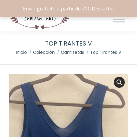
Buscar:
0
Envío gratuito a partir de 70€
Descartar
TOP TIRANTES V
Estás aquí:
Inicio
Colección
Camisetas
Top Tirantes V