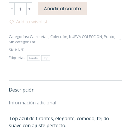
Top
Añadir al carrito
﹣
﹢
Tirantes
V
Add to wishlist
cantidad
Categorías:
Camisetas
,
Colección
,
NUEVA COLECCION
,
Punto
,
Sin categorizar
SKU:
N/D
Etiquetas:
Punto
Top
Descripción
Información adicional
Top azul de tirantes, elegante, cómodo, tejido
suave con ajuste perfecto.