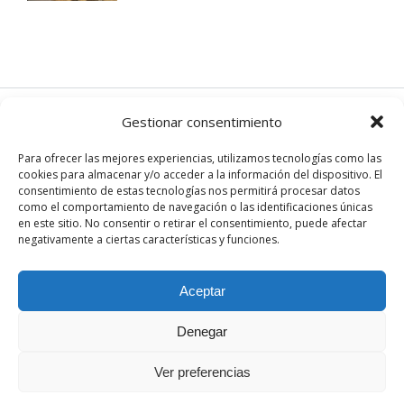
en
la
página
de
producto
Gestionar consentimiento
EN REDES
Para ofrecer las mejores experiencias, utilizamos tecnologías como las
cookies para almacenar y/o acceder a la información del dispositivo. El
Instagram
consentimiento de estas tecnologías nos permitirá procesar datos
Facebook
como el comportamiento de navegación o las identificaciones únicas
en este sitio. No consentir o retirar el consentimiento, puede afectar
negativamente a ciertas características y funciones.
Aceptar
Denegar
© Sandra París. Todos los derechos reservados. Desarrollado
por th.digital
Ver preferencias
Términos y condiciones
|
Política de privacidad
|
Aviso legal
|
Política de cookies