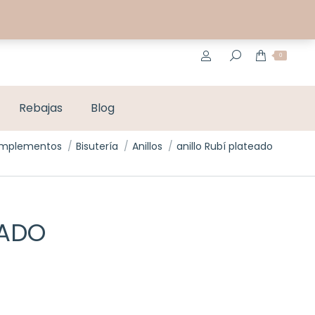
MI CUENTA
CONTACTO
0
Rebajas
Blog
mplementos
Bisutería
Anillos
anillo Rubí plateado
EADO