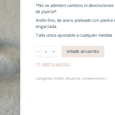
*No se admiten cambios ni devoluciones 
de joyería*
Anillo fino, de acero plateado con piedra 
engarzada.
Talla única ajustable a cualquier medida
anillo
Añadir al carrito
﹣
﹢
Rubí
plateado
Add to wishlist
cantidad
Categorías:
Anillos
,
Bisutería
,
Complementos