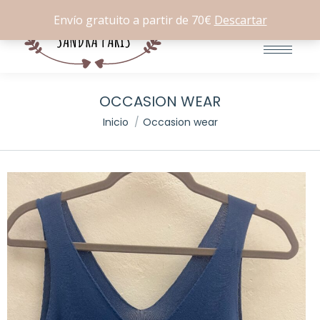
Buscar:
0
Envío gratuito a partir de 70€
Descartar
OCCASION WEAR
Estás aquí:
Inicio
Occasion wear