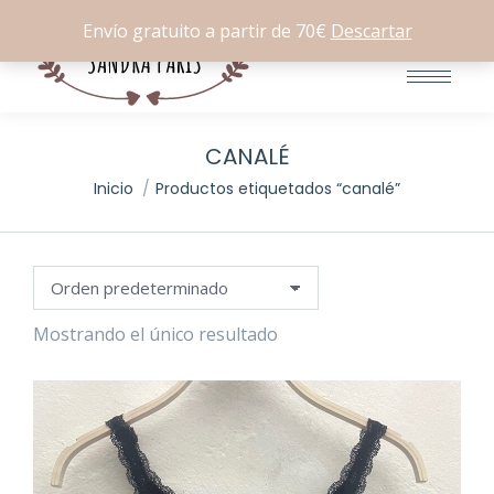
Buscar:
0
Envío gratuito a partir de 70€
Descartar
CANALÉ
Estás aquí:
Inicio
Productos etiquetados “canalé”
Mostrando el único resultado
io
io
imo
imo