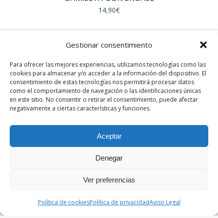
múltiples
14,90
€
variantes.
Las
opciones
Gestionar consentimiento
se
EN REDES
pueden
Para ofrecer las mejores experiencias, utilizamos tecnologías como las
elegir
cookies para almacenar y/o acceder a la información del dispositivo. El
Instagram
consentimiento de estas tecnologías nos permitirá procesar datos
en
Facebook
como el comportamiento de navegación o las identificaciones únicas
la
en este sitio. No consentir o retirar el consentimiento, puede afectar
página
negativamente a ciertas características y funciones.
de
producto
Aceptar
Denegar
© Sandra París. Todos los derechos reservados. Desarrollado
por th.digital
Ver preferencias
Términos y condiciones
|
Política de privacidad
|
Aviso legal
|
Política de cookies
Política de cookies
Política de privacidad
Aviso Legal