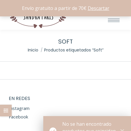
Buscar:
0
Envío gratuito a partir de 70€
Descartar
SOFT
Estás aquí:
Inicio
Productos etiquetados “Soft”
EN REDES
Instagram
Facebook
No se han encontrado