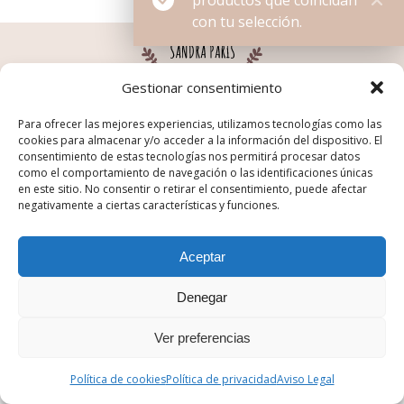
productos que coincidan
con tu selección.
Gestionar consentimiento
© Sandra París. Todos los derechos reservados. Desarrollado
por th.digital
Para ofrecer las mejores experiencias, utilizamos tecnologías como las
Términos y condiciones
|
Política de privacidad
|
Aviso legal
|
cookies para almacenar y/o acceder a la información del dispositivo. El
Política de cookies
consentimiento de estas tecnologías nos permitirá procesar datos
como el comportamiento de navegación o las identificaciones únicas
en este sitio. No consentir o retirar el consentimiento, puede afectar
negativamente a ciertas características y funciones.
Aceptar
Denegar
Ver preferencias
Política de cookies
Política de privacidad
Aviso Legal