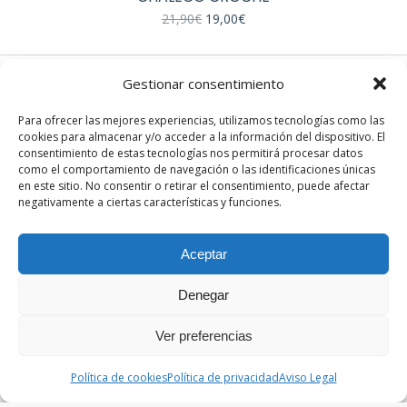
El
El
21,90
€
19,00
€
precio
precio
original
actual
era:
es:
21,90€.
19,00€.
Gestionar consentimiento
EN REDES
Para ofrecer las mejores experiencias, utilizamos tecnologías como las
cookies para almacenar y/o acceder a la información del dispositivo. El
Instagram
consentimiento de estas tecnologías nos permitirá procesar datos
Facebook
como el comportamiento de navegación o las identificaciones únicas
en este sitio. No consentir o retirar el consentimiento, puede afectar
negativamente a ciertas características y funciones.
Aceptar
Denegar
© Sandra París. Todos los derechos reservados. Desarrollado
por th.digital
Ver preferencias
Términos y condiciones
|
Política de privacidad
|
Aviso legal
|
Política de cookies
Política de cookies
Política de privacidad
Aviso Legal