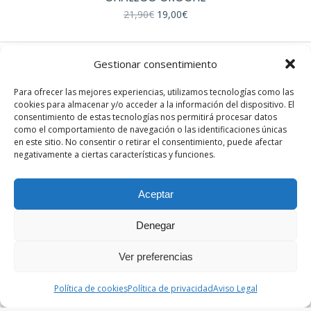
El
El
21,90
€
19,00
€
precio
precio
original
actual
era:
es:
21,90€.
19,00€.
Gestionar consentimiento
EN REDES
Para ofrecer las mejores experiencias, utilizamos tecnologías como las
cookies para almacenar y/o acceder a la información del dispositivo. El
Instagram
consentimiento de estas tecnologías nos permitirá procesar datos
Facebook
como el comportamiento de navegación o las identificaciones únicas
en este sitio. No consentir o retirar el consentimiento, puede afectar
negativamente a ciertas características y funciones.
Aceptar
Denegar
© Sandra París. Todos los derechos reservados. Desarrollado
por th.digital
Ver preferencias
Términos y condiciones
|
Política de privacidad
|
Aviso legal
|
Política de cookies
Política de cookies
Política de privacidad
Aviso Legal