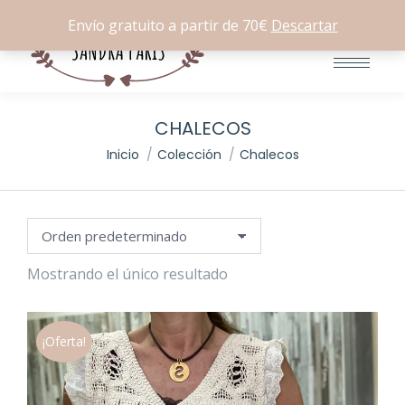
Buscar:
0
Envío gratuito a partir de 70€
Descartar
io
io
imo
imo
CHALECOS
Estás aquí:
Inicio
Colección
Chalecos
Mostrando el único resultado
¡Oferta!